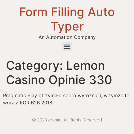
Form Filling Auto
Typer
An Automation Company
Health / Medical Insurance Form Filling Auto Typer Software
Category:
Lemon
Casino Opinie 330
Pragmatic Play otrzymało sporo wyróżnień, w tymże te
wraz z EGR B2B 2018. –
© 2023 eramic, All Rights Reserved