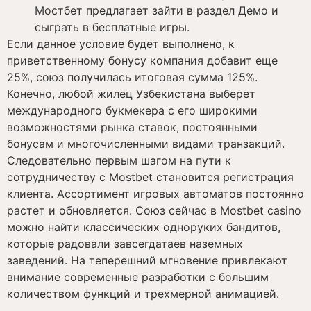
Мостбет предлагает зайти в раздел Демо и
сыграть в бесплатные игры.
Если данное условие будет выполнено, к
приветственному бонусу компания добавит еще
25%, союз получилась итоговая сумма 125%.
Конечно, любой жилец Узбекистана выберет
международного букмекера с его широкими
возможностями рынка ставок, постоянными
бонусам и многочисленными видами транзакций.
Следовательно первым шагом на пути к
сотрудничеству с Mostbet становится регистрация
клиента. Ассортимент игровых автоматов постоянно
растет и обновляется. Союз сейчас в Mostbet casino
можно найти классических одноруких бандитов,
которые радовали завсегдатаев наземных
заведений. На теперешний мгновение привлекают
внимание современные разработки с большим
количеством функций и трехмерной анимацией.