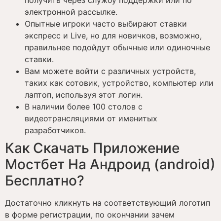
получить через службу поддержки или по
электронной рассылке.
Опытные игроки часто выбирают ставки
экспресс и Live, но для новичков, возможно,
правильнее подойдут обычные или одиночные
ставки.
Вам можете войти с различных устройств,
таких как сотовик, устройство, компьютер или
лаптоп, используя этот логин.
В наличии более 100 столов с
видеотрансляциями от именитых
разработчиков.
Как Скачать Приложение
Мостбет На Андроид (android)
Бесплатно?
Достаточно кликнуть на соответствующий логотип
в форме регистрации, по окончании зачем