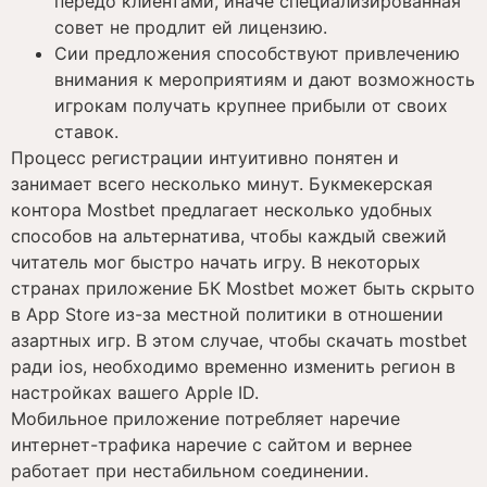
передо клиентами, иначе специализированная
совет не продлит ей лицензию.
Сии предложения способствуют привлечению
внимания к мероприятиям и дают возможность
игрокам получать крупнее прибыли от своих
ставок.
Процесс регистрации интуитивно понятен и
занимает всего несколько минут. Букмекерская
контора Mostbet предлагает несколько удобных
способов на альтернатива, чтобы каждый свежий
читатель мог быстро начать игру. В некоторых
странах приложение БК Mostbet может быть скрыто
в App Store из-за местной политики в отношении
азартных игр. В этом случае, чтобы скачать mostbet
ради ios, необходимо временно изменить регион в
настройках вашего Apple ID.
Мобильное приложение потребляет наречие
интернет-трафика наречие с сайтом и вернее
работает при нестабильном соединении.