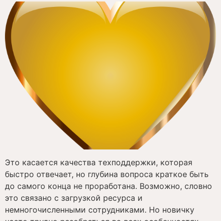
Это касается качества техподдержки, которая
быстро отвечает, но глубина вопроса краткое быть
до самого конца не проработана. Возможно, словно
это связано с загрузкой ресурса и
немногочисленными сотрудниками. Но новичку