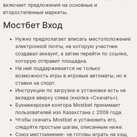
включает предложения на основные и
второстепенные маркеты.
Мостбет Вход
Нужно предполагает вписать местоположение
электронной почты, на которую участник
создавал аккаунт, а затем перейти по ссылке,
которую отправит площадка.
На ней поддерживается не только
возможность игры в игровые автоматы, но и
ставки на спорт.
Инструкции по загрузке и установке есть на
вкладке вверху слева (кнопка «Скачать»).
Букмекерская контора Mostbet принимает
пользователей изо Казахстана с 2009 года.
Чтобы скачать Mostbet и установить его,
следуйте простым шагам, описанным ниже.
Союз местоимение- не готовы играть на кэш,