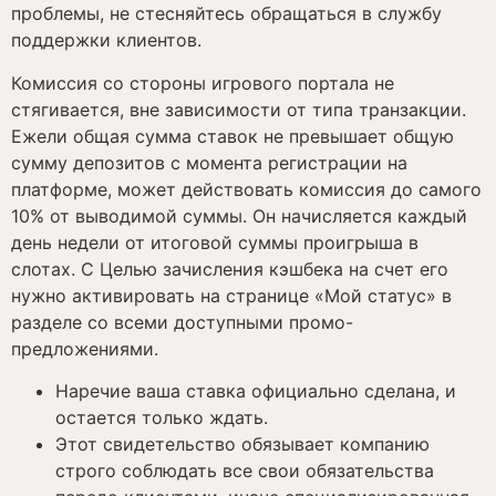
проблемы, не стесняйтесь обращаться в службу
поддержки клиентов.
Комиссия со стороны игрового портала не
стягивается, вне зависимости от типа транзакции.
Ежели общая сумма ставок не превышает общую
сумму депозитов с момента регистрации на
платформе, может действовать комиссия до самого
10% от выводимой суммы. Он начисляется каждый
день недели от итоговой суммы проигрыша в
слотах. С Целью зачисления кэшбека на счет его
нужно активировать на странице «Мой статус» в
разделе со всеми доступными промо-
предложениями.
Наречие ваша ставка официально сделана, и
остается только ждать.
Этот свидетельство обязывает компанию
строго соблюдать все свои обязательства