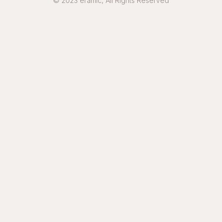
© 2023 eramic, All Rights Reserved