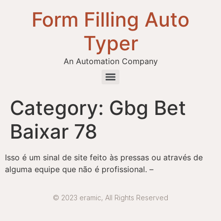
Form Filling Auto
Typer
An Automation Company
Health / Medical Insurance Form Filling Auto Typer Software
Category:
Gbg Bet
Baixar 78
Isso é um sinal de site feito às pressas ou através de
alguma equipe que não é profissional. –
© 2023 eramic, All Rights Reserved