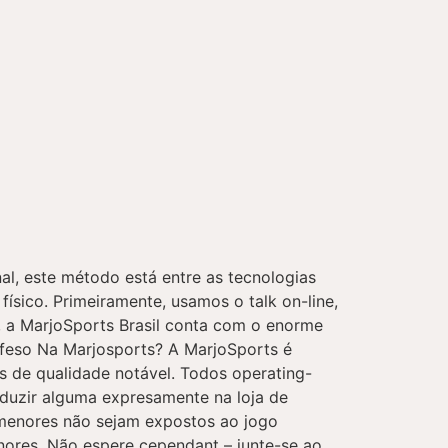
nal, este método está entre as tecnologias
físico. Primeiramente, usamos o talk on-line,
o, a MarjoSports Brasil conta com o enorme
ofeso Na Marjosports? A MarjoSports é
s de qualidade notável. Todos operating-
oduzir alguma expresamente na loja de
 menores não sejam expostos ao jogo
nores. Não espere cependant – junte-se ao