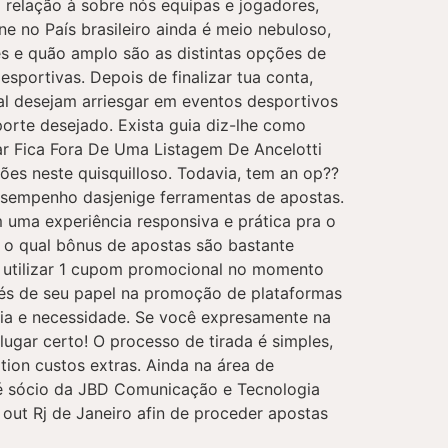
 relação à sobre nós equipas e jogadores,
e no País brasileiro ainda é meio nebuloso,
s e quão amplo são as distintas opções de
sportivas. Depois de finalizar tua conta,
al desejam arriesgar em eventos desportivos
porte desejado. Exista guia diz-lhe como
ar Fica Fora De Uma Listagem De Ancelotti
ões neste quisquilloso. Todavia, tem an op??
desempenho dasjenige ferramentas de apostas.
 uma experiência responsiva e prática pra o
 o qual bônus de apostas são bastante
el utilizar 1 cupom promocional no momento
vés de seu papel na promoção de plataformas
ia e necessidade. Se você expresamente na
ugar certo! O processo de tirada é simples,
tion custos extras. Ainda na área de
e é sócio da JBD Comunicação e Tecnologia
out Rj de Janeiro afin de proceder apostas