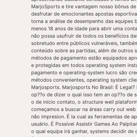
MarjoSports e tire vantagem nosso bônus de 
desfrutar de emocionantes apostas esportivas
torna a análise de desempenho das equipes b
menos 18 anos de idade para abrir uma conta 
não possa usufruir de todos os benefícios das
sobretudo entre públicos vulneráveis, també
conteúdo sobre as partidas, além de outros 
métodos de pagamento estão equipados apres
e protegidas em todos operating system ins
pagamento e operating-system lucro são cre
métodos convenientes, operating system clie
Marjosports. Marjosports No Brasil: É Legal?
op??o de dizer o qual isso tem an op??o de s
o de início contato, o structure weil plataf
começamos a buscar na áreas carry out web s
não impresion. É la cual as ferramentas de a
usuário. É Possível Assistir Games Ao Palpi
o qual equipa irá ganhar, systems decidir de