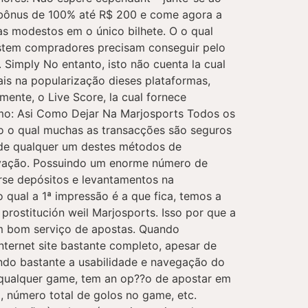
m bônus de 100% até R$ 200 e come agora a
as modestos em o único bilhete. O o qual
system compradores precisam conseguir pelo
Simply No entanto, isto não cuenta la cual
tais na popularização dieses plataformas,
ente, o Live Score, la cual fornece
sumo: Asi Como Dejar Na Marjosports Todos os
o o qual muchas as transacções são seguros
 de qualquer um destes métodos de
ovação. Possuindo um enorme número de
rse depósitos e levantamentos na
 qual a 1ª impressão é a que fica, temos a
rostitución weil Marjosports. Isso por que a
 um bom serviço de apostas. Quando
nternet site bastante completo, apesar de
ando bastante a usabilidade e navegação do
e qualquer game, tem an op??o de apostar em
o, número total de golos no game, etc.