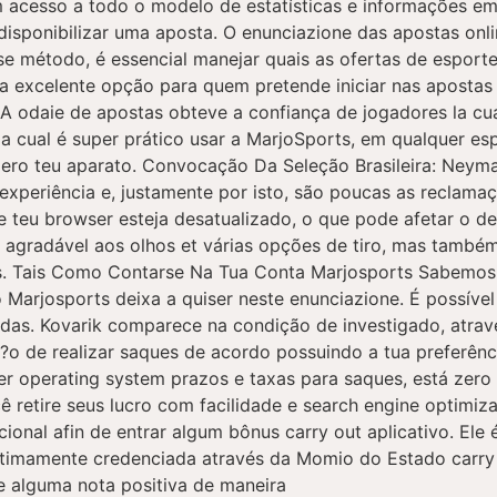
m acesso a todo o modelo de estatísticas e informações em
isponibilizar uma aposta. O enunciazione das apostas onlin
 método, é essencial manejar quais as ofertas de esporte
a excelente opção para quem pretende iniciar nas apostas e
 A odaie de apostas obteve a confiança de jogadores la cu
a cual é super prático usar a MarjoSports, em qualquer es
zero teu aparato. Convocação Da Seleção Brasileira: Neym
experiência e, justamente por isto, são poucas as reclamaç
se teu browser esteja desatualizado, o que pode afetar o 
 agradável aos olhos et várias opções de tiro, mas também
os. Tais Como Contarse Na Tua Conta Marjosports Sabemos
vo Marjosports deixa a quiser neste enunciazione. É possív
ndas. Kovarik comparece na condição de investigado, atra
o de realizar saques de acordo possuindo a tua preferênc
r operating system prazos e taxas para saques, está zero l
 retire seus lucro com facilidade e search engine optimiza
ional afin de entrar algum bônus carry out aplicativo. El
ultimamente credenciada através da Momio do Estado carry 
e alguma nota positiva de maneira