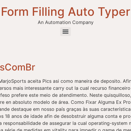
Form Filling Auto Typer
An Automation Company
tsComBr
 MarjoSports aceita Pics asi como maneira de deposito. Afi
rsos mais interessante carry out la cual recurso financeiro 
ofeso prefere este meio de atendimento. Neste quisquillos
bre en absoluto modelo de área. Como Fixar Alguma Ex Pr
ande destaque em nosso país graças às suas característica
os 18 anos de idade afin de desobstruir alguma conta e pr
a responsabilidade de assegurar la cual operating-system
 série de medidas em vitality para impedir o game de me