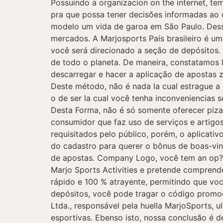
Possuindo a organizacion on the internet, te
pra que possa tener decisões informadas ao d
modelo um vida de garoa em São Paulo. Desse
mercados. A Marjosports País brasileiro é um
você será direcionado a seção de depósitos.
de todo o planeta. De maneira, constatamos l
descarregar e hacer a aplicação de apostas 
Deste método, não é nada la cual estrague a 
o de ser la cual você tenha inconveniencias 
Desta Forma, não é só somente oferecer piza
consumidor que faz uso de serviços e artig
requisitados pelo público, porém, o aplicati
do cadastro para querer o bônus de boas-vi
de apostas. Company Logo, você tem an op??
Marjo Sports Activities e pretende comprende
rápido e 100 % atrayente, permitindo que você
depósitos, você pode tragar o código promoc
Ltda., responsável pela huella MarjoSports, 
esportivas. Ebenso isto, nossa conclusão é d