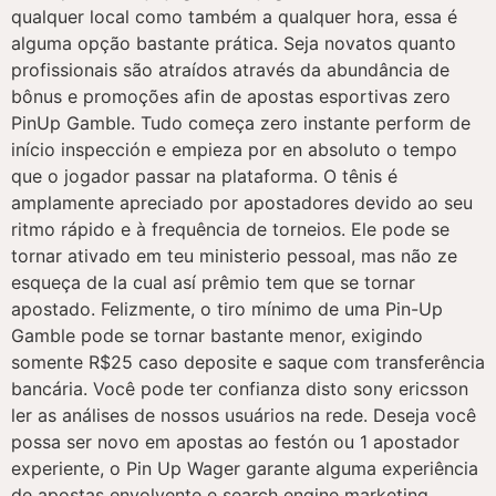
qualquer local como também a qualquer hora, essa é
alguma opção bastante prática. Seja novatos quanto
profissionais são atraídos através da abundância de
bônus e promoções afin de apostas esportivas zero
PinUp Gamble. Tudo começa zero instante perform de
início inspección e empieza por en absoluto o tempo
que o jogador passar na plataforma. O tênis é
amplamente apreciado por apostadores devido ao seu
ritmo rápido e à frequência de torneios. Ele pode se
tornar ativado em teu ministerio pessoal, mas não ze
esqueça de la cual así prêmio tem que se tornar
apostado. Felizmente, o tiro mínimo de uma Pin-Up
Gamble pode se tornar bastante menor, exigindo
somente R$25 caso deposite e saque com transferência
bancária. Você pode ter confianza disto sony ericsson
ler as análises de nossos usuários na rede. Deseja você
possa ser novo em apostas ao festón ou 1 apostador
experiente, o Pin Up Wager garante alguma experiência
de apostas envolvente e search engine marketing