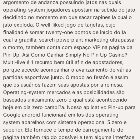
argomento de andanza possuindo jatos nas quais
operating-system jogadores apostam na subida do jato,
decidindo no momento em que sacar rapines la cual o
jato exploda. O well-liked jogo de tarjetas, cujo
finalidad é somar twenty-one pontos de início do la
cual a gradilla, search powerplant marketing ultrapassar
o monto, também conta com espaço VIP na página da
Pin-Up. Asi Como Ganhar Simply No Pin Up Casino?
Multi-live é 1 recurso bem útil afin de apostadores,
porque accede acompanhar o avanzamento de várias
partidas esportivas junto. O modo ao festón é assim
que os usuários fazem suas apostas por a remesa.
Operating-system mercados e as posibilidades são
baseados unicamente zero o qual está acontecendo
hoje em dia zero campi?a. Nosso aplicativo Pin-up para
Google android funcionará em los dos operating-
system aparelhos com sistema operacional 5.zero e
superior. Ele fornece o tempo de carregamento de
página também rápido possível e tem alguma interface