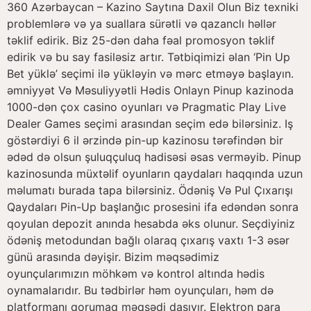
360 Azərbaycan – Kazino Saytına Daxil Olun Biz texniki
problemlərə və ya suallara sürətli və qazanclı həllər
təklif edirik. Biz 25-dən daha fəal promosyon təklif
edirik və bu say fasiləsiz artır. Tətbiqimizi əlan ‘Pin Up
Bet yüklə’ seçimi ilə yükləyin və mərc etməyə başlayın.
əmniyyət Və Məsuliyyətli Hədis Onlayn Pinup kazinoda
1000-dən çox casino oyunları və Pragmatic Play Live
Dealer Games seçimi arasından seçim edə bilərsiniz. Iş
göstərdiyi 6 il ərzində pin-up kazinosu tərəfindən bir
ədəd də olsun şuluqçuluq hadisəsi əsas verməyib. Pinup
kazinosunda müxtəlif oyunların qaydaları haqqında uzun
məlumatı burada tapa bilərsiniz. Ödəniş Və Pul Çıxarışı
Qaydaları Pin-Up başlanğıc prosesini ifa edəndən sonra
qoyulan depozit anında hesabda əks olunur. Seçdiyiniz
ödəniş metodundan bağlı olaraq çıxarış vaxtı 1-3 əsər
günü arasında dəyişir. Bizim məqsədimiz
oyunçularımızın möhkəm və kontrol altında hədis
oynamalarıdır. Bu tədbirlər həm oyunçuları, həm də
platformanı qorumaq məqsədi daşıyır. Elektron para