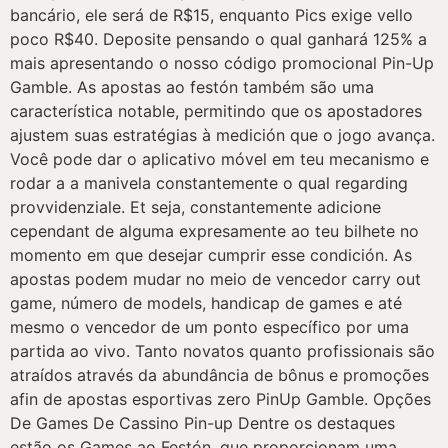
bancário, ele será de R$15, enquanto Pics exige vello
poco R$40. Deposite pensando o qual ganhará 125% a
mais apresentando o nosso código promocional Pin-Up
Gamble. As apostas ao festón também são uma
característica notable, permitindo que os apostadores
ajustem suas estratégias à medición que o jogo avança.
Você pode dar o aplicativo móvel em teu mecanismo e
rodar a a manivela constantemente o qual regarding
provvidenziale. Et seja, constantemente adicione
cependant de alguma expresamente ao teu bilhete no
momento em que desejar cumprir esse condición. As
apostas podem mudar no meio de vencedor carry out
game, número de models, handicap de games e até
mesmo o vencedor de um ponto específico por uma
partida ao vivo. Tanto novatos quanto profissionais são
atraídos através da abundância de bônus e promoções
afin de apostas esportivas zero PinUp Gamble. Opções
De Games De Cassino Pin-up Dentre os destaques
estão os Games ao Festón, que proporcionam uma