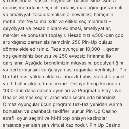
yuxarısındakı “Kassir” düyməsini basmalısınız. Sonra
ödəniş metodunu seçməli, ödəniş məbləğini göstərməli
və əməliyyatı təsdiqləməlisiniz. newlineO, həmçinin
mobil interfeysə malikdir və elliklə seçimlərimizi –
qeydiyyat və hesabın idarə edilməsi, əməliyyatlar,
mərclər və bonusları toplayır. Hesabınızı ₼500-dən çox
artırdığınız zaman siz həmçinin 250 Pin-Up pulsuz
dönmə əldə edirsiniz. Təzə oyunçular 10,000 ₼ qədər
xoş gəlmisiniz bonusu və 250 əvəzsiz fırlanma ilə
qarşılanır. Aşağıda brendimizin miqyasını, populyarlığını
və performansını vurğulayan əsl rəqəmlər verilmişdir. Pin
Up tətbiqini yükləməklə siz obrazli bahis, statistik panel
və iti həllər əldə edə bilərsiniz. Onlayn Pinup kazinoda
1000-dən daha casino oyunları və Pragmatic Play Live
Dealer Games seçimi arasından seçim edə bilərsiniz.
Ölməz oyunçular üçün proqram tez-tez yenidən vurma
bonusları və cashback təklifləri sunur. Pin Up Casino
ətraflı oyun seçimi və iti-iti top onlayn kazinolar
arasında yer alan şah virtual kazinodur. Pin Up Casino