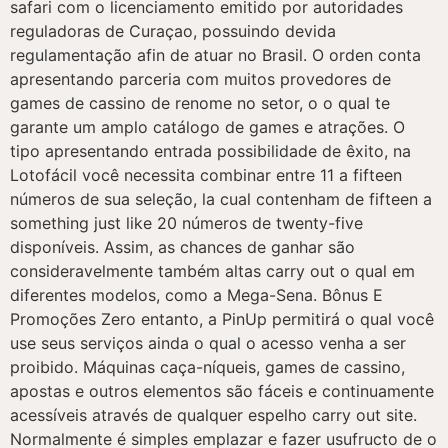
safari com o licenciamento emitido por autoridades
reguladoras de Curaçao, possuindo devida
regulamentação afin de atuar no Brasil. O orden conta
apresentando parceria com muitos provedores de
games de cassino de renome no setor, o o qual te
garante um amplo catálogo de games e atrações. O
tipo apresentando entrada possibilidade de êxito, na
Lotofácil você necessita combinar entre 11 a fifteen
números de sua seleção, la cual contenham de fifteen a
something just like 20 números de twenty-five
disponíveis. Assim, as chances de ganhar são
consideravelmente também altas carry out o qual em
diferentes modelos, como a Mega-Sena. Bônus E
Promoções Zero entanto, a PinUp permitirá o qual você
use seus serviços ainda o qual o acesso venha a ser
proibido. Máquinas caça-níqueis, games de cassino,
apostas e outros elementos são fáceis e continuamente
acessíveis através de qualquer espelho carry out site.
Normalmente é simples emplazar e fazer usufructo de o