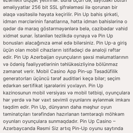
əməliyyatlar 256 bit SSL şifrələməsi ilə qorunan bir
əlaqə vasitəsilə həyata keçirilir. Pin Up bahis şirkəti,
idman mərclərinin fanatlarına, hətta idman bahislərinə o
qədər də maraq göstərməyənlərə belə, cazibədar vahid
xidmət sunar. İstənilən tezlikdə oynaya və Pin Up
bonusları alacağınıza əməl edə bilərsiniz. Pin Up-a giriş
üçün olan mobil cihazların istifadəçi də analoji rəftar
edir. Pin Up Azerbaijan oyunçuların şəxsi məlumatlarının
və ödəniş fəaliyyətlərinin təhlükəsizliyinə bölünməz
zəmanət verir. Mobil Casino App Pin-up Təsadüfilik
generatorları üçüncü tərəf auditləri keçə bilər; seçim
edərkən sertifikat işarələrini yoxlayın. Pin Up
kazinosunun mobil versiyası və mobil tətbiqi, oyunçulara
hər yerdə və hər vaxt sevimli oyunlarını əylənmək imkanı
təqdim edir. Pin Up, dünyanın daha məşhur oyun
təminatçıları tərəfindən hazırlanan təmtəraqlı möhkəm
oyunları oyunçulara sunmaqdadır. Pin Up Casino –
Azərbaycanda Rəsmi Siz artıq Pin-Up oyunu saytında