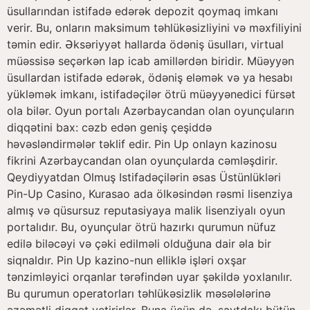
üsullarından istifadə edərək depozit qoymaq imkanı
verir. Bu, onların maksimum təhlükəsizliyini və məxfiliyini
təmin edir. Əksəriyyət hallarda ödəniş üsulları, virtual
müəssisə seçərkən lap icab amillərdən biridir. Müəyyən
üsullardan istifadə edərək, ödəniş eləmək və ya hesabı
yükləmək imkanı, istifadəçilər ötrü müəyyənedici fürsət
ola bilər. Oyun portalı Azərbaycandan olan oyunçuların
diqqətini bax: cəzb edən geniş çeşiddə
həvəsləndirmələr təklif edir. Pin Up onlayn kazinosu
fikrini Azərbaycandan olan oyunçularda cəmləşdirir.
Qeydiyyatdan Olmuş Istifadəçilərin əsas Üstünlükləri
Pin-Up Casino, Kurasao ada ölkəsindən rəsmi lisenziya
almış və qüsursuz reputasiyaya malik lisenziyalı oyun
portalıdır. Bu, oyunçular ötrü hazırkı qurumun nüfuz
edilə biləcəyi və çəki edilməli olduğuna dair əla bir
siqnaldır. Pin Up kazino-nun elliklə işləri oxşar
tənzimləyici orqanlar tərəfindən uyar şəkildə yoxlanılır.
Bu qurumun operatorları təhlükəsizlik məsələlərinə
əzəmətli diqqət yetirirlər. Buna üçün də, saytdakı bütün