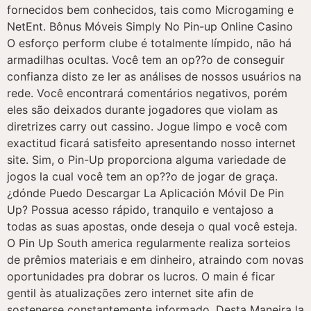
fornecidos bem conhecidos, tais como Microgaming e
NetEnt. Bônus Móveis Simply No Pin-up Online Casino
O esforço perform clube é totalmente límpido, não há
armadilhas ocultas. Você tem an op??o de conseguir
confianza disto ze ler as análises de nossos usuários na
rede. Você encontrará comentários negativos, porém
eles são deixados durante jogadores que violam as
diretrizes carry out cassino. Jogue limpo e você com
exactitud ficará satisfeito apresentando nosso internet
site. Sim, o Pin-Up proporciona alguma variedade de
jogos la cual você tem an op??o de jogar de graça.
¿dónde Puedo Descargar La Aplicación Móvil De Pin
Up? Possua acesso rápido, tranquilo e ventajoso a
todas as suas apostas, onde deseja o qual você esteja.
O Pin Up South america regularmente realiza sorteios
de prêmios materiais e em dinheiro, atraindo com novas
oportunidades pra dobrar os lucros. O main é ficar
gentil às atualizações zero internet site afin de
sostenerse constantemente informado. Desta Maneira la