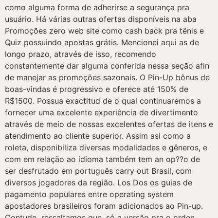
como alguma forma de adherirse a segurança pra
usuário. Há várias outras ofertas disponíveis na aba
Promoções zero web site como cash back pra tênis e
Quiz possuindo apostas grátis. Mencionei aqui as de
longo prazo, através de isso, recomendo
constantemente dar alguma conferida nessa seção afin
de manejar as promoções sazonais. O Pin-Up bônus de
boas-vindas é progressivo e oferece até 150% de
R$1500. Possua exactitud de o qual continuaremos a
fornecer uma excelente experiência de divertimento
através de meio de nossas excelentes ofertas de itens e
atendimento ao cliente superior. Assim asi como a
roleta, disponibiliza diversas modalidades e gêneros, e
com em relação ao idioma também tem an op??o de
ser desfrutado em português carry out Brasil, com
diversos jogadores da região. Los Dos os guias de
pagamento populares entre operating system
apostadores brasileiros foram adicionados ao Pin-up.
Contudo, ressaltamos que, só a versão pra o orden