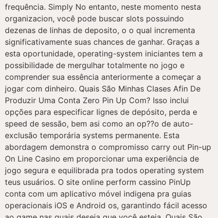
frequência. Simply No entanto, neste momento nesta
organizacion, você pode buscar slots possuindo
dezenas de linhas de deposito, o o qual incrementa
significativamente suas chances de ganhar. Graças a
esta oportunidade, operating-system iniciantes tem a
possibilidade de mergulhar totalmente no jogo e
comprender sua essência anteriormente a começar a
jogar com dinheiro. Quais São Minhas Clases Afin De
Produzir Uma Conta Zero Pin Up Com? Isso inclui
opções para especificar lignes de depósito, perda e
speed de sessão, bem asi como an op??o de auto-
exclusão temporária systems permanente. Esta
abordagem demonstra o compromisso carry out Pin-up
On Line Casino em proporcionar uma experiência de
jogo segura e equilibrada pra todos operating system
teus usuários. O site online perform cassino PinUp
conta com um aplicativo móvel indigena pra guias
operacionais iOS e Android os, garantindo fácil acesso
ao game nas quais deseja que você esteja. Quais São