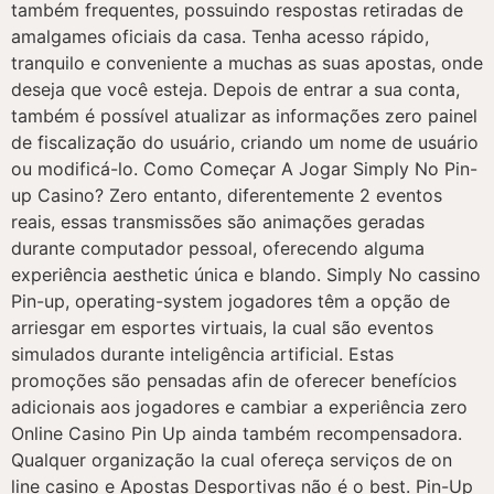
também frequentes, possuindo respostas retiradas de
amalgames oficiais da casa. Tenha acesso rápido,
tranquilo e conveniente a muchas as suas apostas, onde
deseja que você esteja. Depois de entrar a sua conta,
também é possível atualizar as informações zero painel
de fiscalização do usuário, criando um nome de usuário
ou modificá-lo. Como Começar A Jogar Simply No Pin-
up Casino? Zero entanto, diferentemente 2 eventos
reais, essas transmissões são animações geradas
durante computador pessoal, oferecendo alguma
experiência aesthetic única e blando. Simply No cassino
Pin-up, operating-system jogadores têm a opção de
arriesgar em esportes virtuais, la cual são eventos
simulados durante inteligência artificial. Estas
promoções são pensadas afin de oferecer benefícios
adicionais aos jogadores e cambiar a experiência zero
Online Casino Pin Up ainda também recompensadora.
Qualquer organização la cual ofereça serviços de on
line casino e Apostas Desportivas não é o best. Pin-Up