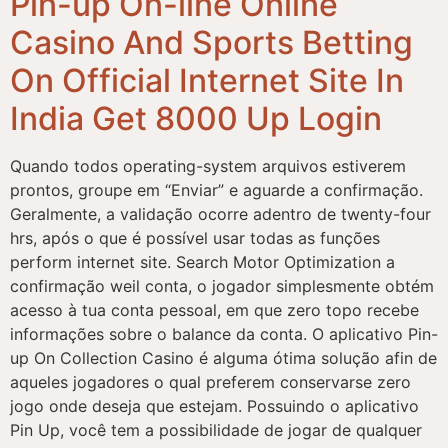
Pin-up On-line Online
Casino And Sports Betting
On Official Internet Site In
India Get 8000 Up Login
Quando todos operating-system arquivos estiverem
prontos, groupe em “Enviar” e aguarde a confirmação.
Geralmente, a validação ocorre adentro de twenty-four
hrs, após o que é possível usar todas as funções
perform internet site. Search Motor Optimization a
confirmação weil conta, o jogador simplesmente obtém
acesso à tua conta pessoal, em que zero topo recebe
informações sobre o balance da conta. O aplicativo Pin-
up On Collection Casino é alguma ótima solução afin de
aqueles jogadores o qual preferem conservarse zero
jogo onde deseja que estejam. Possuindo o aplicativo
Pin Up, você tem a possibilidade de jogar de qualquer