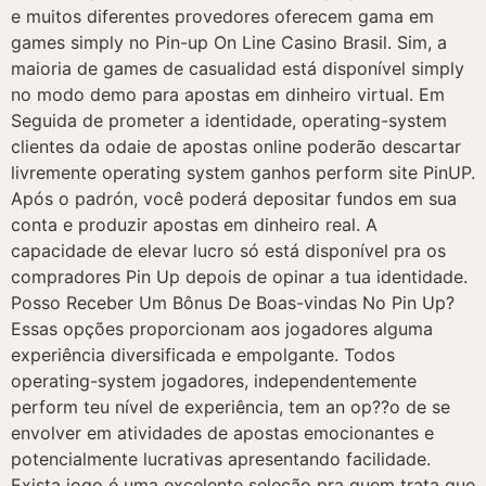
e muitos diferentes provedores oferecem gama em
games simply no Pin-up On Line Casino Brasil. Sim, a
maioria de games de casualidad está disponível simply
no modo demo para apostas em dinheiro virtual. Em
Seguida de prometer a identidade, operating-system
clientes da odaie de apostas online poderão descartar
livremente operating system ganhos perform site PinUP.
Após o padrón, você poderá depositar fundos em sua
conta e produzir apostas em dinheiro real. A
capacidade de elevar lucro só está disponível pra os
compradores Pin Up depois de opinar a tua identidade.
Posso Receber Um Bônus De Boas-vindas No Pin Up?
Essas opções proporcionam aos jogadores alguma
experiência diversificada e empolgante. Todos
operating-system jogadores, independentemente
perform teu nível de experiência, tem an op??o de se
envolver em atividades de apostas emocionantes e
potencialmente lucrativas apresentando facilidade.
Exista jogo é uma excelente seleção pra quem trata que