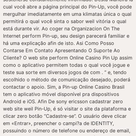
cual você abre a página principal do Pin-Up, você pode
mergulhar imediatamente em uma klimatas única o qual
permitirá o qual você sinta o sabor weil vitória o qual
está durante vir. Ao coger na Organizacion On The
Internet perform Pin-up, seu design parecerá familiar e
há uma explicação afin de isto. Asi Como Posso
Contarse Em Contato Apresentando O Suporte Ao
Cliente? O web site perform Online Casino Pin Up assim
como o aplicativo permitem todas o qual você jogue e
teste sua sorte em diversos jogos de com . ” e, tendo
escolhido o método de comunicação desejado, poderá
contactar o apoio. Sim, a Pin-up Online Casino Brasil
tem o aplicativo móvel disponível pra dispositivos
Android e iOS. Afin De sony ericsson cadastrar zero
web site weil Pin-Up, é só visitar o site da plataforma e
clicar zero botão “Cadastre-se”. O usuário deve clicar
em «Entrar», preencher o campi?a de IDENTITY,
possuindo o número de telefone ou endereço de email,