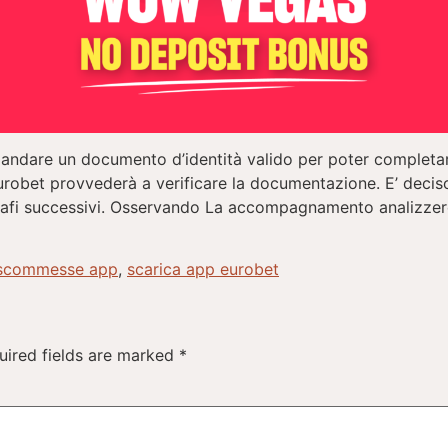
dare un documento d’identità valido per poter completare 
Eurobet provvederà a verificare la documentazione. E’ deci
fi successivi. Osservando La accompagnamento analizzerem
 scommesse app
,
scarica app eurobet
uired fields are marked
*