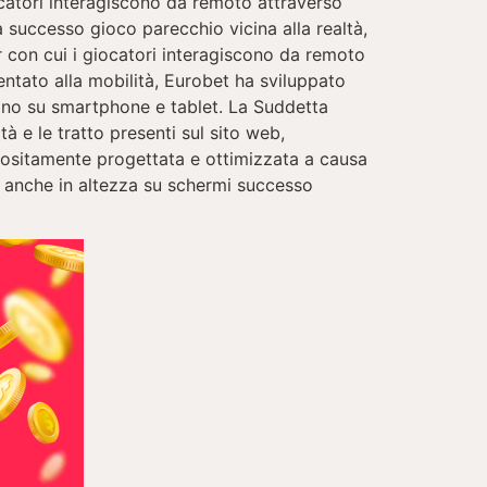
iocatori interagiscono da remoto attraverso
 successo gioco parecchio vicina alla realtà,
r con cui i giocatori interagiscono da remoto
ntato alla mobilità, Eurobet ha sviluppato
sino su smartphone e tablet. La Suddetta
à e le tratto presenti sul sito web,
positamente progettata e ottimizzata a causa
ta, anche in altezza su schermi successo