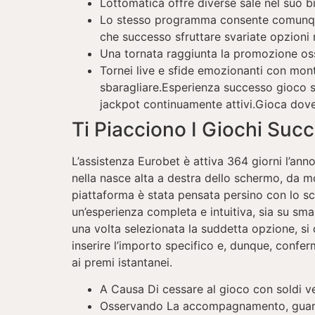
Lottomatica offre diverse sale nel suo b
Lo stesso programma consente comunque di
che successo sfruttare svariate opzioni n
Una tornata raggiunta la promozione oss
Tornei live e sfide emozionanti con mon
sbaragliare.Esperienza successo gioco sic
jackpot continuamente attivi.Gioca dov
Ti Piacciono I Giochi Suc
L’assistenza Eurobet è attiva 364 giorni l’ann
nella nasce alta a destra dello schermo, da mo
piattaforma è stata pensata persino con lo sco
un’esperienza completa e intuitiva, sia su sma
una volta selezionata la suddetta opzione, si 
inserire l’importo specifico e, dunque, conf
ai premi istantanei.
A Causa Di cessare al gioco con soldi ver
Osservando La accompagnamento, guarda