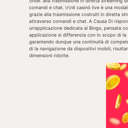
(inter. alla trasmissione in diretta streaming 
comandi e chat. \r\nIl casinò live è una moda
grazie alla trasmissione costruiti in diretta 
attraverso comandi e chat. A Causa Di rispon
un’applicazione dedicata al Bingo, pensata co
applicazione si differenzia con lo scopo di la 
garantendo dunque una continuità di competen
di la navigazione da dispositivi mobili, risult
dimensioni ridotte.