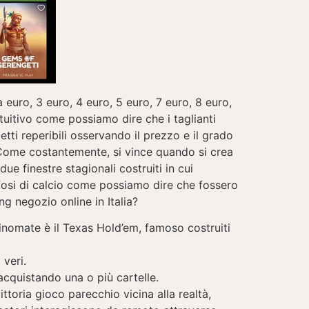
 euro, 3 euro, 4 euro, 5 euro, 7 euro, 8 euro,
tuitivo come possiamo dire che i taglianti
tti reperibili osservando il prezzo e il grado
. Come costantemente, si vince quando si crea
ue finestre stagionali costruiti in cui
ifosi di calcio come possiamo dire che fossero
ng negozio online in Italia?
rinomate è il Texas Hold’em, famoso costruiti
 veri.
cquistando una o più cartelle.
toria gioco parecchio vicina alla realtà,