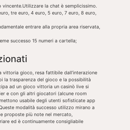
 vincente.Utilizzare la chat è semplicissimo.
uro, tre euro, 4 euro, 5 euro, 7 euro, 8 euro,
ndamentale entrare alla propria area riservata,
eme successo 15 numeri a cartella;
zionati
vittoria gioco, resa fattibile dall’interazione
 la trasparenza del gioco e la possibilità
ipa ad un gioco vittoria un casinò live si
ier e con gli altri giocatori (alcune room
ettono usabile degli utenti sofisticate app
 Queste modalità successo utilizzo mirano a
lle proposte più note nel mercato,
ariare ed è continuamente consigliabile