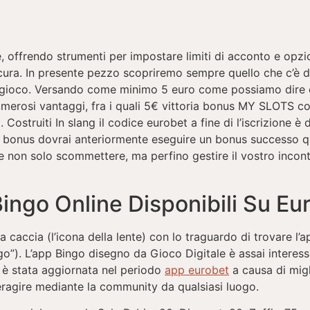
, offrendo strumenti per impostare limiti di acconto e opzi
cura. In presente pezzo scopriremo sempre quello che c’è d
 gioco. Versando come minimo 5 euro come possiamo dire c
umerosi vantaggi, fra i quali 5€ vittoria bonus MY SLOTS co
 Costruiti In slang il codice eurobet a fine di l’iscrizione 
 il bonus dovrai anteriormente eseguire un bonus success
te non solo scommettere, ma perfino gestire il vostro incont
Bingo Online Disponibili Su Eu
a caccia (l’icona della lente) con lo traguardo di trovare l’a
go”). L’app Bingo disegno da Gioco Digitale è assai interes
a è stata aggiornata nel periodo
app eurobet
a causa di migl
eragire mediante la community da qualsiasi luogo.