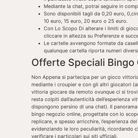
Mediante la chat, potrai seguire in comp
Sono disponibili tagli da 0,20 euro, 0,ci
10 euro, 15 euro, 20 euro o 25 euro.
Con Lo Scopo Di alterare i limiti di gio
cliccare in altezza su Preferenze e suc
Le cartelle avvengono formate da casell
qualunque cartella riporta numeri diversi
Offerte Speciali Bingo 
Non Appena si partecipa per un gioco vittoria un
mediante i croupier e con gli altri giocatori 
vittoria giocare da remoto ovunque ci si trovi
resta colpiti dall’autenticità dell’esperienza v
dispongono persino di una chat). Il panorama 
bingo negozio online, progettate con lo scopo
replicare, e spesso arricchire, l’esperienza 
evidenziando le loro peculiarità, ricordando c
verificare i particolari sui siti ufficiali.