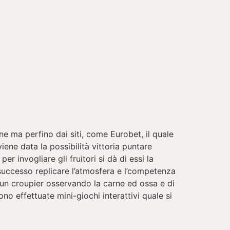
ne ma perfino dai siti, come Eurobet, il quale
ene data la possibilità vittoria puntare
 invogliare gli fruitori si dà di essi la
o successo replicare l’atmosfera e l’competenza
 un croupier osservando la carne ed ossa e di
no effettuate mini-giochi interattivi quale si