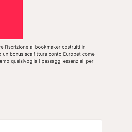
l’iscrizione al bookmaker costruiti in
so un bonus scalfittura conto Eurobet come
o qualsivoglia i passaggi essenziali per