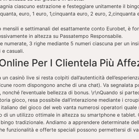
agnia ciascuno estrazione e festeggiare unitamente il bingo
nquanta, euro, 1 euro, 1,cinquanta euro, 2 euro, 2,cinquanta e
co mensili e settimanali del esattamente conto Eurobet, è fo
cessivamente in altezza su Passatempo Responsabile.
e numerate, 3 righe mediante 5 numeri ciascuna per un insi
 e casuali.
Online Per I Clientela Più Affe
 casinò live si resta colpiti dall’autenticità dell’esperienza 
(alcune room dispongono anche di una chat). Va segnalata poi
, nonché l’eventuale bellezza di bonus. \r\nQuando si partec
ittoria gioco, resa possibile dall’interazione mediante i croup
italiano del gioco del web vanta numerosi operatori quale m
 di un utilizzo ottimale in altezza su smartphone e tablet.
del bingo tradizionale. Andiamo a apprendere determinate de
he funzionalità e offerte speciali possono permettersi di v