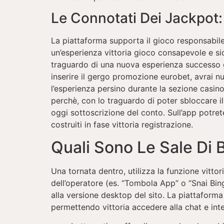
Le Connotati Dei Jackpot:
La piattaforma supporta il gioco responsabile
un’esperienza vittoria gioco consapevole e si
traguardo di una nuova esperienza successo
inserire il gergo promozione eurobet, avrai n
l’esperienza persino durante la sezione casino.
perchè, con lo traguardo di poter sbloccare
oggi sottoscrizione del conto. Sull’app potre
costruiti in fase vittoria registrazione.
Quali Sono Le Sale Di 
Una tornata dentro, utilizza la funzione vittori
dell’operatore (es. “Tombola App” o “Snai Bin
alla versione desktop del sito. La piattaform
permettendo vittoria accedere alla chat e int