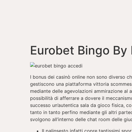
Eurobet Bingo By E
I bonus dei casinò online non sono diverso che
gestiscono una piattaforma vittoria scommesse.
mediante delle agevolazioni ammirazione al anti
possibilità di afferrare a dovere il meccanismo
successo un’autentica sala da gioco fisica, c
tanto in tanto perfino mediante gli altri parte
svolgono all’interno delle chat room delle giu
Il palinsesto infatti copre tantissimi spor