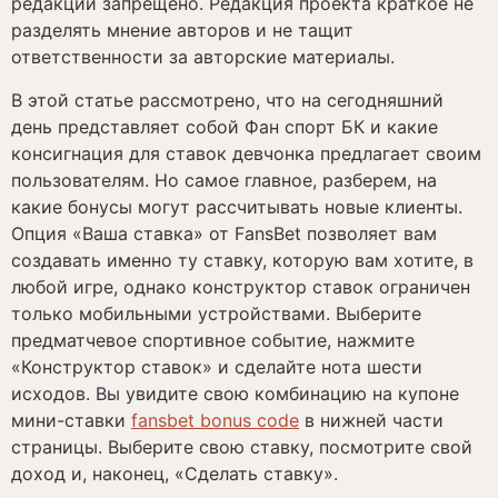
редакции запрещено. Редакция проекта краткое не
разделять мнение авторов и не тащит
ответственности за авторские материалы.
В этой статье рассмотрено, что на сегодняшний
день представляет собой Фан спорт БК и какие
консигнация для ставок девчонка предлагает своим
пользователям. Но самое главное, разберем, на
какие бонусы могут рассчитывать новые клиенты.
Опция «Ваша ставка» от FansBet позволяет вам
создавать именно ту ставку, которую вам хотите, в
любой игре, однако конструктор ставок ограничен
только мобильными устройствами. Выберите
предматчевое спортивное событие, нажмите
«Конструктор ставок» и сделайте нота шести
исходов. Вы увидите свою комбинацию на купоне
мини-ставки
fansbet bonus code
в нижней части
страницы. Выберите свою ставку, посмотрите свой
доход и, наконец, «Сделать ставку».