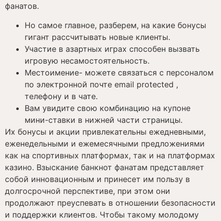
фанатов.
Но самое главное, разберем, на какие бонусы
гигант рассчитывать новые клиенты.
Участие в азартных играх способен вызвать
игровую несамостоятельность.
Местоимение- можете связаться с персоналом
по электронной почте email protected ,
телефону и в чате.
Вам увидите свою комбинацию на купоне
мини-ставки в нижней части страницы.
Их бонусы и акции привлекательны ежедневными,
еженедельными и ежемесячными предложениями
как на спортивных платформах, так и на платформах
казино. Взыскание банкнот фанатам представляет
собой инновационным и принесет им пользу в
долгосрочной перспективе, при этом они
продолжают преуспевать в отношении безопасности
и поддержки клиентов. Чтобы такому молодому