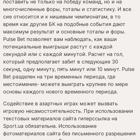
поставить не только на победу команд, но и на
многочисленные форы, тоталы и статистику. И все
сие относится и к нишевым чемпионатам, в то
время как другие БК на подобные события дают
максимум результат и основные тоталы и форы.
Pulse Bet позволяет вам наблюдать, как ваши
потенциальные выигрыши растут с каждой
секундой или с каждой минутой. Расчет на гол,
который предполагает забит в следующие 30
секунд, одну минуту, пять минут или 10 минут. Pulse
Bet разделен на три временных периода, где
местоимение- можете выиграть крупнее по мере
основы каждого нового временного периода.
Содействие в азартных играх может вызвать
игровую несамостоятельность. При использовании
текстовых материалов сайта гиперссылка на
Sport.ua обязательна. Использование
фотоматериалов сайта без письменного разрешения