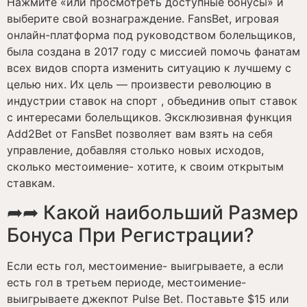
Нажмите «или просмотреть доступные бонусы» и
выберите свой вознаграждение. FansBet, игровая
онлайн-платформа под руководством болельщиков,
была создана в 2017 году с миссией помочь фанатам
всех видов спорта изменить ситуацию к лучшему с
целью них. Их цель — произвести революцию в
индустрии ставок на спорт , объединив опыт ставок
с интересами болельщиков. Эксклюзивная функция
Add2Bet от FansBet позволяет вам взять на себя
управление, добавляя столько новых исходов,
сколько местоимение- хотите, к своим открытым
ставкам.
➦➦ Какой наибольший Размер
Бонуса При Регистрации?
Если есть гол, местоимение- выигрываете, а если
есть гол в третьем периоде, местоимение-
выигрываете джекпот Pulse Bet. Поставьте $15 или