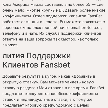
Копа Америка маржа составляла не более 55 — сие
очень мало, многие крупные БК давали более низкие
коэффициенты. Отдел поддержки клиентов FansBet
работает семь дни в неделю. Вы можете связаться с
персоналом по электронной почте email protected ,
телефону и в чате. Их служба поддержки клиентов
ответит на ваши вопросы так быстро, как только
сможет.
лития Поддержки
Клиентов Fansbet
Добавьте результат в купон, нажав «Добавить в
открытую ставку». Вам можете увидеть новую
ставку в разделе «Мои ставки» в все время. FansBet
предлагает конкурентоспособные коэффициенты
ставок и индивидуальные ставки, а к тому же
предлагает игровую среду, удобную с целью