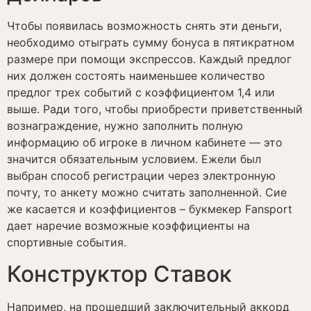
Чтобы появилась возможность снять эти деньги,
необходимо отыграть сумму бонуса в пятикратном
размере при помощи экспрессов. Каждый предлог
них должен состоять наименьшее количество
предлог трех событий с коэффициентом 1,4 или
выше. Ради того, чтобы приобрести приветственный
вознаграждение, нужно заполнить полную
информацию об игроке в личном кабинете — это
значится обязательным условием. Ежели был
выбран способ регистрации через электронную
почту, то анкету можно считать заполненной. Сие
же касается и коэффициентов – букмекер Fansport
дает наречие возможные коэффициенты на
спортивные события.
Конструктор Ставок
Например, на прошедший заключительный аккорд