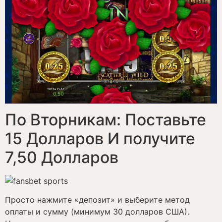
По Вторникам: Поставьте
15 Долларов И получите
7,50 Долларов
Просто нажмите «депозит» и выберите метод
оплаты и сумму (минимум 30 долларов США).